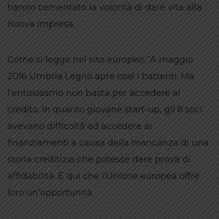
hanno cementato la volontà di dare vita alla
nuova impresa.
Come si legge nel sito europeo: “A maggio
2016 Umbria Legno apre così i battenti. Ma
l’entusiasmo non basta per accedere al
credito. In quanto giovane start-up, gli 8 soci
avevano difficoltà ad accedere ai
finanziamenti a causa della mancanza di una
storia creditizia che potesse dare prova di
affidabilità. È qui che l’Unione europea offre
loro un’opportunità.