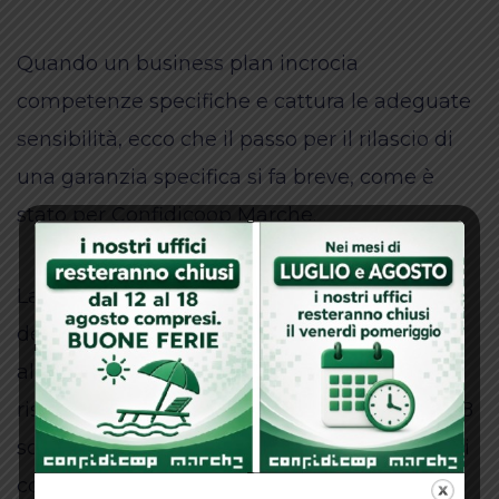
Quando un business plan incrocia
competenze specifiche e cattura le adeguate
sensibilità, ecco che il passo per il rilascio di
una garanzia specifica si fa breve, come è
stato per Confidicoop Marche.
La cooperativa che fa della sostenibilità uno
dei driver di maggior impegno nel sostegno
alle imprese ha così messo in campo le sue
risorse e la sua credibilità per supportare gli 8
soci e renderli una realtà di impresa che oggi
copre tutte le fasi dei processi lavorativi dalla