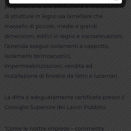
progettazione alla produzione e realizzazione
di strutture in legno sia lamellare che
massello di piccole, medie e grandi
dimensioni, edifici in legno e sopraelevazioni,
l’azienda esegue isolamenti a cappotto,
isolamenti termoacustici,
Impermeabilizzazioni, vendita ed
installazione di finestre da tetto e lucernari.
La ditta è adeguatamente certificata presso il
Consiglio Superiore dei Lavori Pubblici.
“Come le nostre imprese – commenta