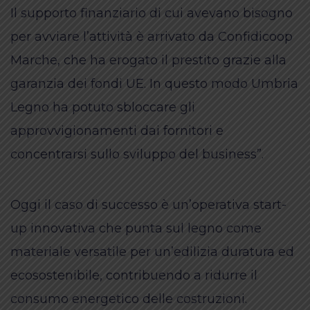
Il supporto finanziario di cui avevano bisogno
per avviare l’attività è arrivato da Confidicoop
Marche, che ha erogato il prestito grazie alla
garanzia dei fondi UE. In questo modo Umbria
Legno ha potuto sbloccare gli
approvvigionamenti dai fornitori e
concentrarsi sullo sviluppo del business”.
Oggi il caso di successo è un’operativa start-
up innovativa che punta sul legno come
materiale versatile per un’edilizia duratura ed
ecosostenibile, contribuendo a ridurre il
consumo energetico delle costruzioni.