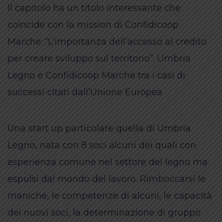
Il capitolo ha un titolo interessante che
coincide con la mission di Confidicoop
Marche: “L’importanza dell’accesso al credito
per creare sviluppo sul territorio”. Umbria
Legno e Confidicoop Marche tra i casi di
successi citati dall’Unione Europea
Una start up particolare quella di Umbria
Legno, nata con 8 soci alcuni dei quali con
esperienza comune nel settore del legno ma
espulsi dal mondo del lavoro. Rimboccarsi le
maniche, le competenze di alcuni, le capacità
dei nuovi soci, la determinazione di gruppo