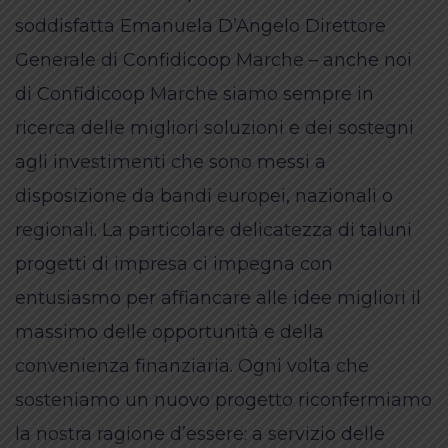
soddisfatta Emanuela D’Angelo Direttore
Generale di Confidicoop Marche – anche noi
di Confidicoop Marche siamo sempre in
ricerca delle migliori soluzioni e dei sostegni
agli investimenti che sono messi a
disposizione da bandi europei, nazionali o
regionali. La particolare delicatezza di taluni
progetti di impresa ci impegna con
entusiasmo per affiancare alle idee migliori il
massimo delle opportunità e della
convenienza finanziaria. Ogni volta che
sosteniamo un nuovo progetto riconfermiamo
la nostra ragione d’essere: a servizio delle