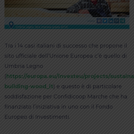
Tra i 14 casi italiani di successo che propone il
sito ufficiale dell’Unione Europea c’è quello di
Umbria Legno
(
https://europa.eu/investeu/projects/sustaina
building-wood_it
) e questo è di particolare
soddisfazione per Confidicoop Marche che ha
finanziato l’iniziativa in uno con il Fondo
Europeo di Investimenti.