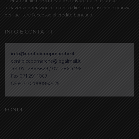
intersettoriale che interviene a favore delle Imprese
attraverso operazioni di credito diretto e rilascio di garanzia
per facilitare l’accesso al credito bancario.
INFO E CONTATTI
info@confidicoopmarche.it
confidicoopmarche@legalmail.it
Tel. 071 286 6829 / 071 286 4496
Fax 071 291 1069
CF e PI 02000860425
FONDI