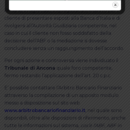
Rimane, in ogni caso, impregiudicato il diritto per il
cliente di presentare esposti alla Banca d’Italia e di
rivolgersi all’Autorità Giudiziaria competente, nel
caso in cui il cliente non fosso soddisfatto della
decisione dell’ABF o la mediazione si dovesse
concludere senza un raggiungimento dell’accordo.
Per ogni azione e controversia viene individuato il
Tribunale di Ancona
quale foro competente,
fermo restando l’applicazione dell’art. 20 c.p.c.
E’ possibile contattare l’Arbitro Bancario Finanziario
attraverso la compilazione di un apposito modulo
messo a disposizione sul sito web
www.arbitrobancariofinanziario.it
, nel quale sono
disponibili, oltre alle disposizioni di riferimento, anche
tutte le informazioni sul sistema,
cos’è l’ABF
,
ABF in