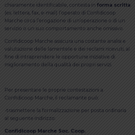
chiaramente identificabile, contesta in
forma scritta
(es. lettera, fax, e-mail) l’operato di Confidicoop
Marche circa l’erogazione di un’operazione o di un
servizio o un suo comportamento anche omissivo.
Confidicoop Marche assicura una costante analisi e
valutazione delle lamentele e dei reclami ricevuti, al
fine di intraprendere le opportune iniziative di
miglioramento della qualità dei propri servizi.
Per presentare le proprie contestazioni a
Confidicoop Marche, il reclamante può:
-trasmettere la formalizzazione per posta ordinaria
al seguente indirizzo:
Confidicoop Marche Soc. Coop.