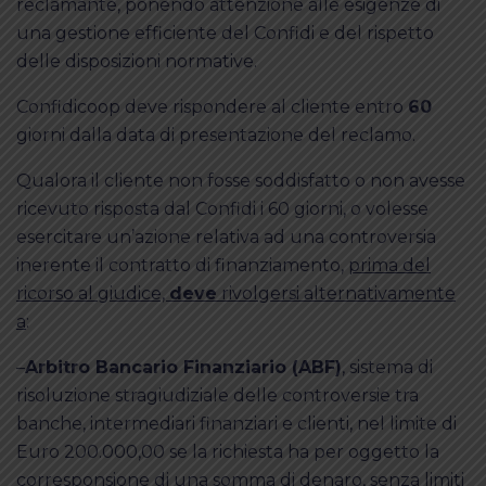
reclamante, ponendo attenzione alle esigenze di
una gestione efficiente del Confidi e del rispetto
delle disposizioni normative.
Confidicoop deve rispondere al cliente entro
60
giorni dalla data di presentazione del reclamo.
Qualora il cliente non fosse soddisfatto o non avesse
ricevuto risposta dal Confidi i 60 giorni, o volesse
esercitare un’azione relativa ad una controversia
inerente il contratto di finanziamento,
prima del
ricorso al giudice,
deve
rivolgersi alternativamente
a
:
–
Arbitro Bancario Finanziario (ABF)
, sistema di
risoluzione stragiudiziale delle controversie tra
banche, intermediari finanziari e clienti, nel limite di
Euro 200.000,00 se la richiesta ha per oggetto la
corresponsione di una somma di denaro, senza limiti