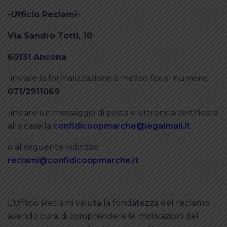
-Ufficio Reclami-
Via Sandro Totti, 10
60131 Ancona
-inviare la formalizzazione a mezzo fax al numero:
071/2911069
-inviare un messaggio di posta elettronica certificata
alla casella
confidicoopmarche@legalmail.it
o al seguente indirizzo
reclami@confidicoopmarche.it
L’Ufficio Reclami valuta la fondatezza del reclamo
avendo cura di comprendere le motivazioni del