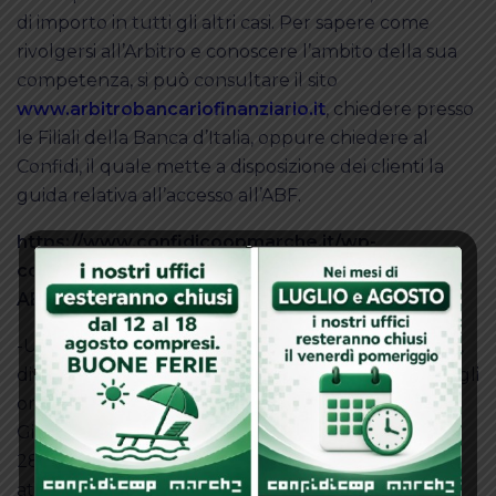
di importo in tutti gli altri casi. Per sapere come
rivolgersi all’Arbitro e conoscere l’ambito della sua
competenza, si può consultare il sito
www.arbitrobancariofinanziario.it
, chiedere presso
le Filiali della Banca d’Italia, oppure chiedere al
Confidi, il quale mette a disposizione dei clienti la
guida relativa all’accesso all’ABF.
https://www.confidicoopmarche.it/wp-
content/uploads/2024/11/GUIDA-PRATICA-
ABF.pdf
-Un
Organismo di Mediazione
, scelto dal cliente,
diverso dall’ABF, purché sia iscritto nel Registro degli
organismi di mediazione tenuto dal Ministero della
Giustizia, secondo quanto disciplinato dal D. Lgs. n.
28 del 04/03/2010 e dalla relativa norma di
attuazione.