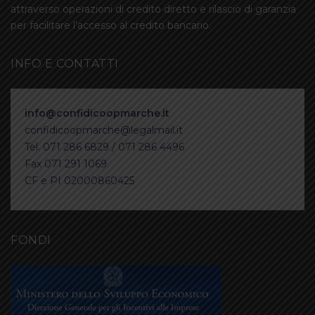
attraverso operazioni di credito diretto e rilascio di garanzia
per facilitare l’accesso al credito bancario.
INFO E CONTATTI
info@confidicoopmarche.it
confidicoopmarche@legalmail.it
Tel. 071 286 6829 / 071 286 4496
Fax 071 291 1069
CF e PI 02000860425
FONDI