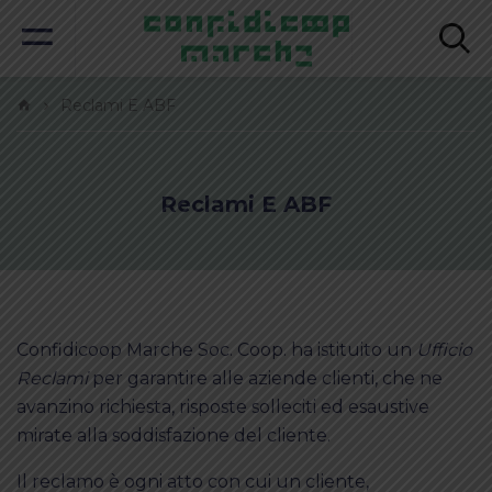
Reclami E ABF
Reclami E ABF
Confidicoop Marche Soc. Coop. ha istituito un
Ufficio
Reclami
per garantire alle aziende clienti, che ne
avanzino richiesta, risposte solleciti ed esaustive
mirate alla soddisfazione del cliente.
Il reclamo è ogni atto con cui un cliente,