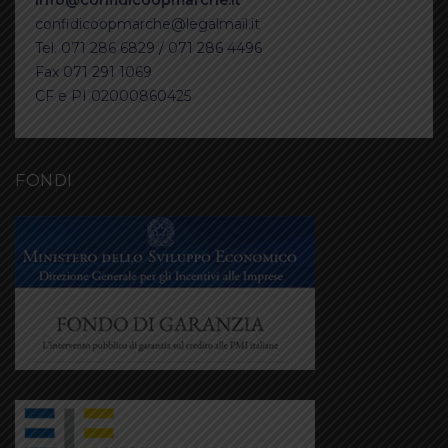
confidicoopmarche@legalmail.it
Tel. 071 286 6829 / 071 286 4496
Fax 071 291 1069
CF e PI 02000860425
FONDI