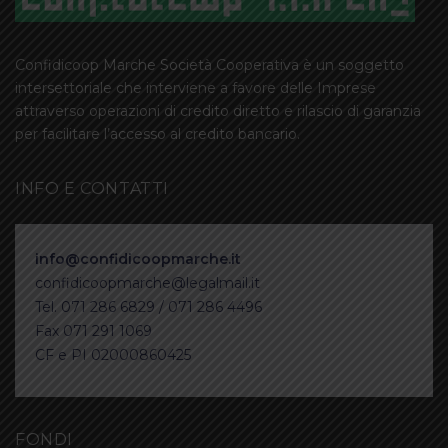
Confidicoop Marche Società Cooperativa è un soggetto
intersettoriale che interviene a favore delle Imprese
attraverso operazioni di credito diretto e rilascio di garanzia
per facilitare l’accesso al credito bancario.
INFO E CONTATTI
info@confidicoopmarche.it
confidicoopmarche@legalmail.it
Tel. 071 286 6829 / 071 286 4496
Fax 071 291 1069
CF e PI 02000860425
FONDI