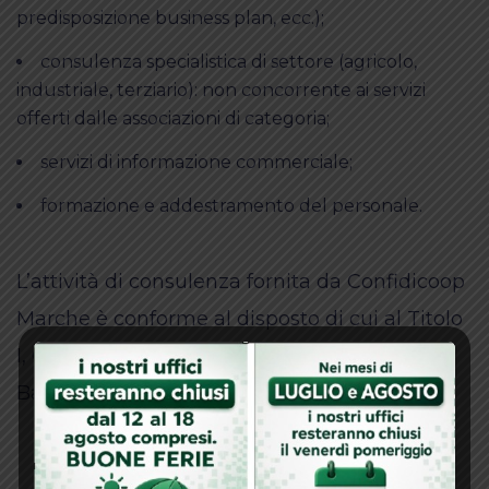
predisposizione business plan, ecc.);
consulenza specialistica di settore (agricolo,
industriale, terziario): non concorrente ai servizi
offerti dalle associazioni di categoria;
servizi di informazione commerciale;
formazione e addestramento del personale.
L’attività di consulenza fornita da Confidicoop
Marche è conforme al disposto di cui al Titolo
I, Capitolo III, Sezione III della Circolare di
Banca d’Italia n. 288/2015.