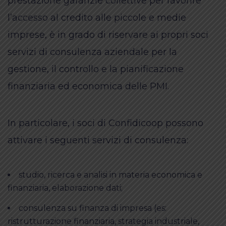
prestazione garanzie collettive per favorire
l’accesso al credito alle piccole e medie
imprese, è in grado di riservare ai propri soci
servizi di consulenza aziendale per la
gestione, il controllo e la pianificazione
finanziaria ed economica delle PMI.
In particolare, i soci di Confidicoop possono
attivare i seguenti servizi di consulenza:
studio, ricerca e analisi in materia economica e
finanziaria, elaborazione dati;
consulenza su finanza di impresa (es:
ristrutturazione finanziaria, strategia industriale,