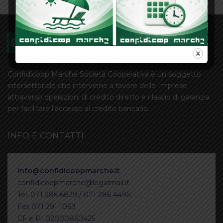
Confidicoop Marche Società Cooperativa è un soggetto
intersettoriale che interviene a favore delle Imprese
attraverso operazioni di credito diretto e rilascio di garanzia
per facilitare l’accesso al credito bancario.
INFO E CONTATTI
info@confidicoopmarche.it
confidicoopmarche@legalmail.it
Tel. 071 286 6829 / 071 286 4496
Fax 071 291 1069
CF e PI 02000860425