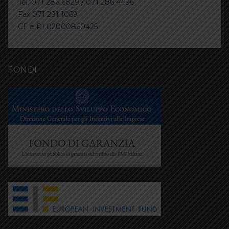
Tel. 071 286 6829 / 071 286 4496
Fax 071 291 1069
CF e PI 02000860425
FONDI