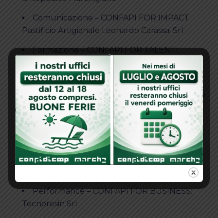
Comunicazione – CONFAPI FOR IMPACT:
Pastificio Artigianale Leonardo Carassai Srl
Formazione – CONFAPI FOR TALENT:
Ecoelpidiense Srl
Innovazione – CONFAPI FOR EVOLUTION:
Tamboo Srl — premiata da Confidicoop Marche
Internazionalizzazione – CONFAPI FOR
WORLDWIDE EXCELLENCE: Bespeco
Professional Srl
Long-time Champion – CONFAPI FOR
LOYALTY: STA2000 Srl
Performance – CONFAPI FOR BUSINESS:
Tecnoresin Srl