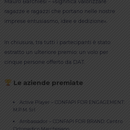
Mauro Barchiesi – «significa valorizzare
ragazze e ragazzi che portano nelle nostre
imprese entusiasmo, idee e dedizione».
In chiusura, tra tutti i partecipanti è stato
estratto un ulteriore premio: un volo per
cinque persone offerto da DAT.
Le aziende premiate
Active Player – CONFAPI FOR ENGAGEMENT:
M.P.M. Srl
Ambassador – CONFAPI FOR BRAND: Centro
Ortopedico Marchigiano