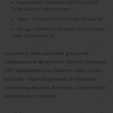
Sostenibilità – CONFAPI FOR PROGRESS:
C.P.M. Gestioni Termiche Spa
Vision – CONFAPI FOR FUTURE: Elmarc Srl
Young – CONFAPI FOR NEW GENERATION:
Padel Corporation Srl
La serata è stata realizzata grazie alla
collaborazione dei partner: Azimut, Fibraweb,
DAT VolidalleMarche, Geocom Italia, Coface
for trade – Agenzia generale di Macerata,
Confidicoop Marche, Bionexus, Global Broker,
360Welfare e Consulre.