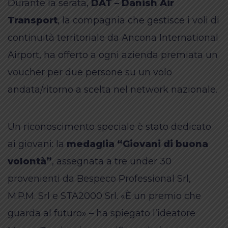
Durante la serata,
DAT – Danish Air
Transport
, la compagnia che gestisce i voli di
continuità territoriale da Ancona International
Airport, ha offerto a ogni azienda premiata un
voucher per due persone su un volo
andata/ritorno a scelta nel network nazionale.
Un riconoscimento speciale è stato dedicato
ai giovani: la
medaglia “Giovani di buona
volontà”
, assegnata a tre under 30
provenienti da Bespeco Professional Srl,
M.P.M. Srl e STA2000 Srl. «È un premio che
guarda al futuro» – ha spiegato l’ideatore