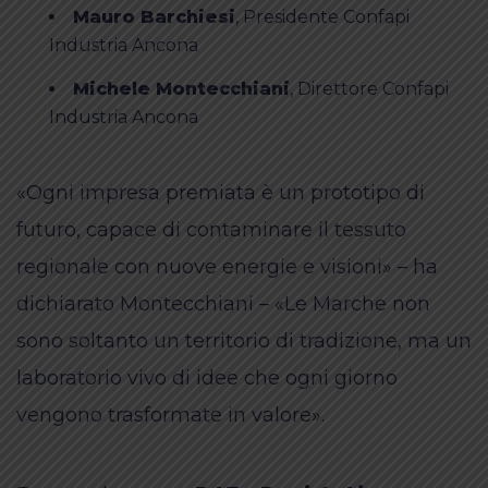
Mauro Barchiesi
, Presidente Confapi
Industria Ancona
Michele Montecchiani
, Direttore Confapi
Industria Ancona
«Ogni impresa premiata è un prototipo di
futuro, capace di contaminare il tessuto
regionale con nuove energie e visioni» – ha
dichiarato Montecchiani – «Le Marche non
sono soltanto un territorio di tradizione, ma un
laboratorio vivo di idee che ogni giorno
vengono trasformate in valore».