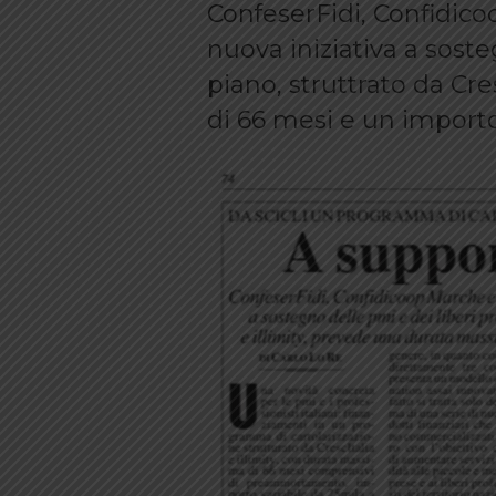
ConfeserFidi, Confidico
nuova iniziativa a sosteg
piano, struttrato da Cr
di 66 mesi e un import