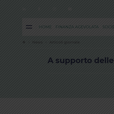
LINKEDIN
FACEBOOK
INSTAGRAM
YOUTUBE
HOME
FINANZA AGEVOLATA
SOCI
News
Articoli giornale
A supporto dell