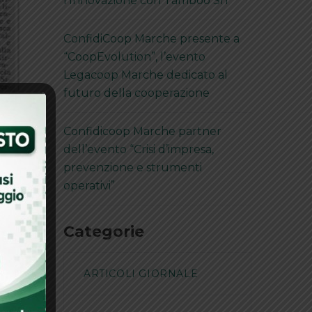
l’Innovazione con Tamboo Srl
ConfidiCoop Marche presente a
“CoopEvolution”, l’evento
Legacoop Marche dedicato al
futuro della cooperazione
Confidicoop Marche partner
dell’evento “Crisi d’impresa,
prevenzione e strumenti
operativi”
Categorie
ARTICOLI GIORNALE