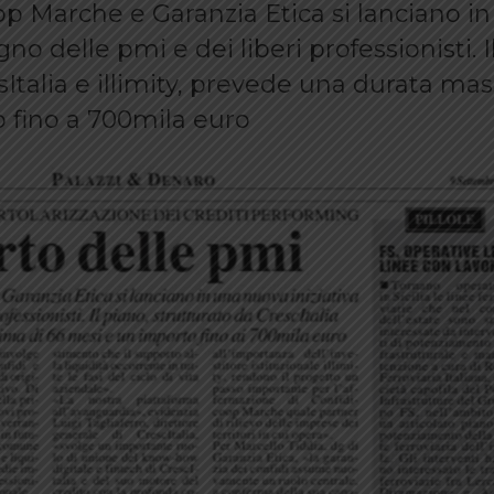
op Marche e Garanzia Etica si lanciano i
no delle pmi e dei liberi professionisti. I
esItalia e illimity, prevede una durata ma
o fino a 700mila euro