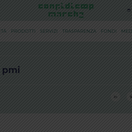
ETÀ
PRODOTTI
SERVIZI
TRASPARENZA
FONDI
MED
e pmi