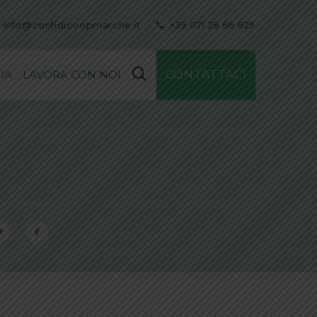
info@confidicoopmarche.it
+39 071 28 66 829
IA
LAVORA CON NOI
CONTATTACI