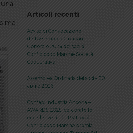
n una
l
Articoli recenti
ssima
Avviso di Convocazione
dell’Assemblea Ordinaria
Generale 2026 dei soci di
Confidicoop Marche Società
Cooperativa
Assemblea Ordinaria dei soci – 30
aprile 2026
Confapi Industria Ancona –
AWARDS 2025: celebrate le
eccellenze delle PMI locali.
Confidicoop Marche premia