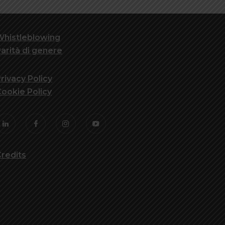
Whistleblowing
arità di genere
rivacy Policy
ookie Policy
redits