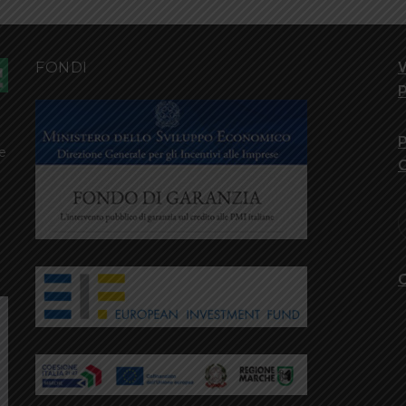
FONDI
P
P
le
C
C