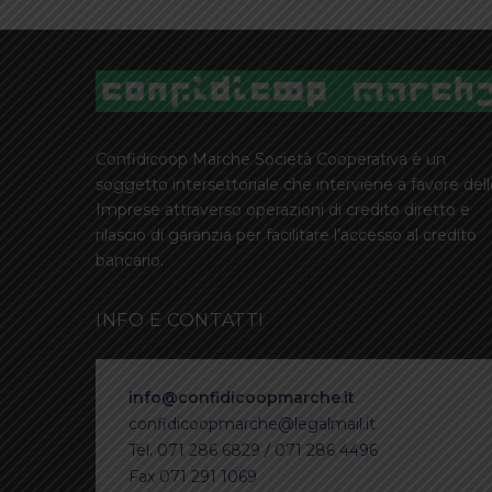
Confidicoop Marche Società Cooperativa è un
soggetto intersettoriale che interviene a favore del
Imprese attraverso operazioni di credito diretto e
rilascio di garanzia per facilitare l’accesso al credito
bancario.
INFO E CONTATTI
info@confidicoopmarche.it
confidicoopmarche@legalmail.it
Tel. 071 286 6829 / 071 286 4496
Fax 071 291 1069