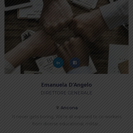
Emanuela D’Angelo
DIRETTORE GENERALE
Ancona
It never gets boring. We’re all exposed to co-workers
from diverse educational, militar…