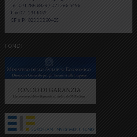
Tel. 071 286 6829 / 071 286 4496
Fax 071 291 1069
CF e PI 02000860425
FONDI