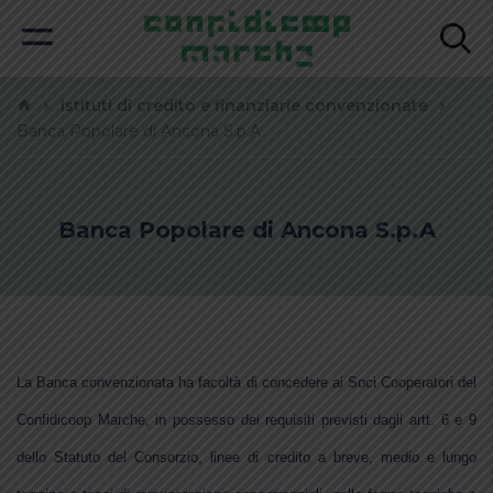
Istituti di credito e finanziarie convenzionate
Banca Popolare di Ancona S.p.A
Banca Popolare di Ancona S.p.A
La Banca convenzionata ha facoltà di concedere ai Soci Cooperatori del
Confidicoop Marche, in possesso dei requisiti previsti dagli artt. 6 e 9
dello Statuto del Consorzio, linee di credito a breve, medio e lungo