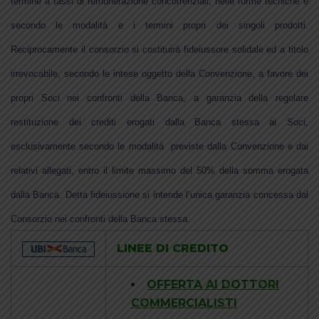
termine a tassi di remunerazione concorrenziali, nelle forme tecniche e
secondo le modalità e i termini propri dei singoli prodotti.
Reciprocamente il consorzio si costituirà fideiussore solidale ed a titolo
irrevocabile, secondo le intese oggetto della Convenzione, a favore dei
propri Soci nei confronti della Banca, a garanzia della regolare
restituzione dei crediti erogati dalla Banca stessa ai Soci,
esclusivamente secondo le modalità previste dalla Convenzione e dai
relativi allegati, entro il limite massimo del 50% della somma erogata
dalla Banca. Detta fideiussione si intende l’unica garanzia concessa dal
Consorzio nei confronti della Banca stessa.
LINEE DI CREDITO
OFFERTA AI DOTTORI
COMMERCIALISTI