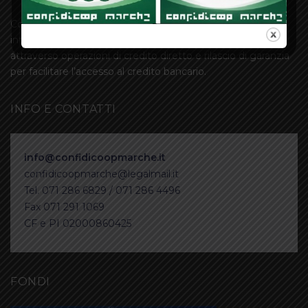
Confidicoop Marche Società Cooperativa è un soggetto
intersettoriale che interviene a favore delle Imprese
attraverso operazioni di credito diretto e rilascio di garanzia
per facilitare l’accesso al credito bancario.
INFO E CONTATTI
info@confidicoopmarche.it
confidicoopmarche@legalmail.it
Tel. 071 286 6829 / 071 286 4496
Fax 071 291 1069
CF e PI 02000860425
FONDI