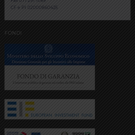
Fax 071 291 1069
CF e PI 02000860425
FONDI