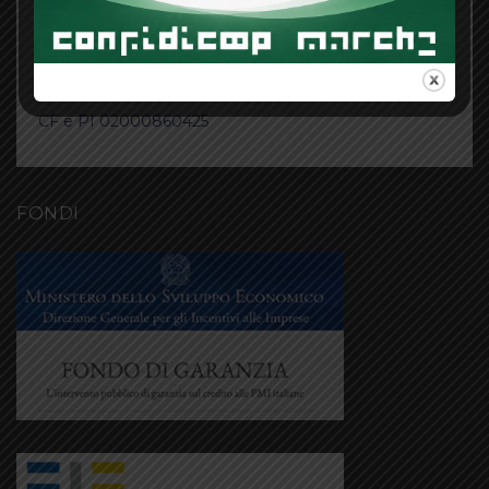
info@confidicoopmarche.it
confidicoopmarche@legalmail.it
Tel. 071 286 6829 / 071 286 4496
Fax 071 291 1069
CF e PI 02000860425
FONDI